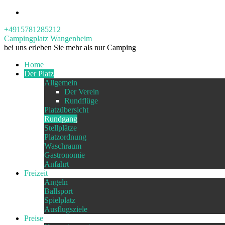
+4915781285212
Campingplatz Wangenheim
bei uns erleben Sie mehr als nur Camping
Home
Der Platz
Allgemein
Der Verein
Rundflüge
Platzübersicht
Rundgang
Stellplätze
Platzordnung
Waschraum
Gastronomie
Anfahrt
Freizeit
Angeln
Ballsport
Spielplatz
Ausflugsziele
Preise